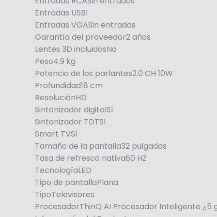
Entradas RCASin entradas
Entradas USB1
Entradas VGASin entradas
Garantía del proveedor2 años
Lentes 3D incluidosNo
Peso4.9 kg
Potencia de los parlantes2.0 CH 10W
Profundidad18 cm
ResoluciónHD
Sintonizador digitalSí
Sintonizador TDTSí
Smart TVSí
Tamaño de la pantalla32 pulgadas
Tasa de refresco nativa60 HZ
TecnologíaLED
Tipo de pantallaPlana
TipoTelevisores
ProcesadorThinQ AI Procesador Inteligente ¿5 