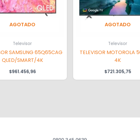
AGOTADO
AGOTADO
Televisor
Televisor
 65Q65CAG
TELEVISOR MOTOROLA 5
QLED/SMART/4K
4K
$
961.456,96
$
721.305,75
0800 345 0639