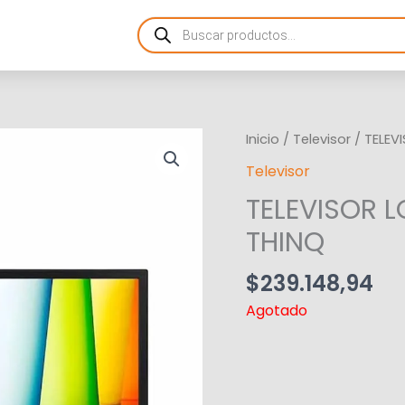
Products
search
Inicio
/
Televisor
/ TELEV
Televisor
TELEVISOR 
THINQ
$
239.148,94
Agotado