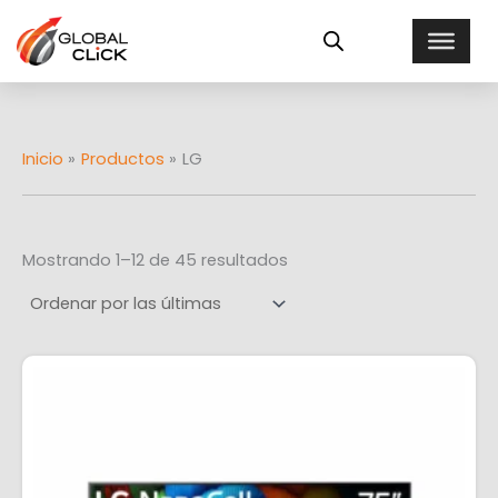
Ordenado
Ir
E
por
al
más
s
recientes
contenido
t
a
d
o
Inicio
Productos
LG
Mostrando 1–12 de 45 resultados