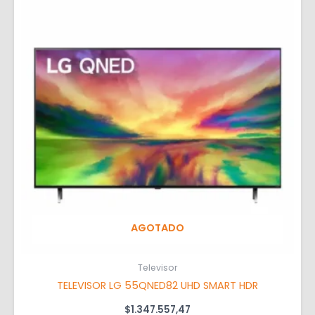
AGOTADO
Televisor
TELEVISOR LG 55QNED82 UHD SMART HDR
$
1.347.557,47