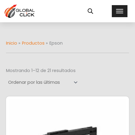
Ordenado
Ir
E
por
al
más
s
recientes
contenido
t
a
d
o
Inicio
Productos
Epson
Mostrando 1–12 de 21 resultados