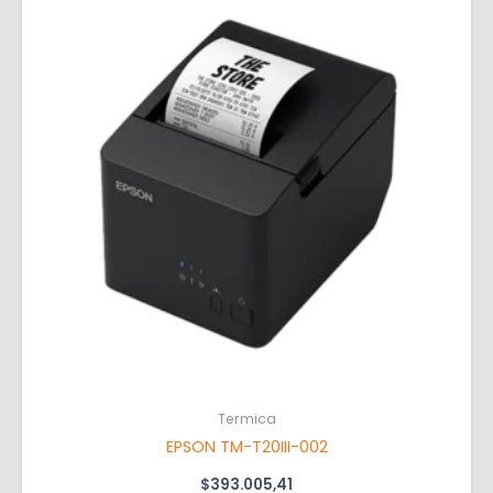
Termica
EPSON TM-T20III-002
$
393.005,41