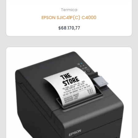
Termica
EPSON SJIC41P(C) C4000
$
68.170,77