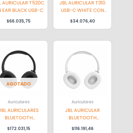
L AURICULAR T520C
JBL AURICULAR T310
 EAR BLACK USB-C
USB-C WHITE CON
CABLE
$
66.035,75
$
34.076,40
AGOTADO
Auriculares
Auriculares
JBL AURICULARES
JBL AURICULAR
BLUETOOTH
BLUETOOTH
UNE770NC BLACK
TUNE720BT WHITE
$
172.031,15
$
116.191,46