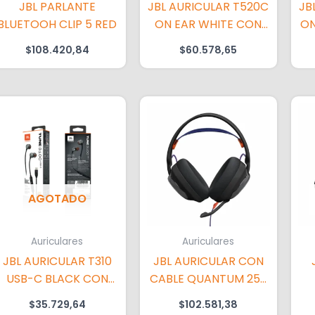
JBL PARLANTE
JBL AURICULAR T520C
JB
BLUETOOH CLIP 5 RED
ON EAR WHITE CON
ON
CABLE USB-C
$
108.420,84
$
60.578,65
AGOTADO
Auriculares
Auriculares
JBL AURICULAR T310
JBL AURICULAR CON
USB-C BLACK CON
CABLE QUANTUM 250
CABLE
BLACK
T
$
35.729,64
$
102.581,38