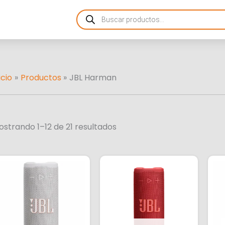
Ordenado
Products
por
search
más
recientes
icio
Productos
JBL Harman
strando 1–12 de 21 resultados