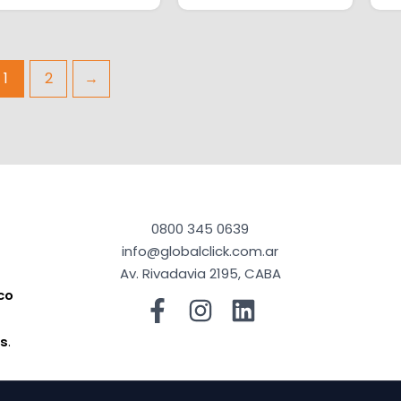
1
2
→
0800 345 0639
info@globalclick.com.ar
Av. Rivadavia 2195, CABA
co
a
os
.