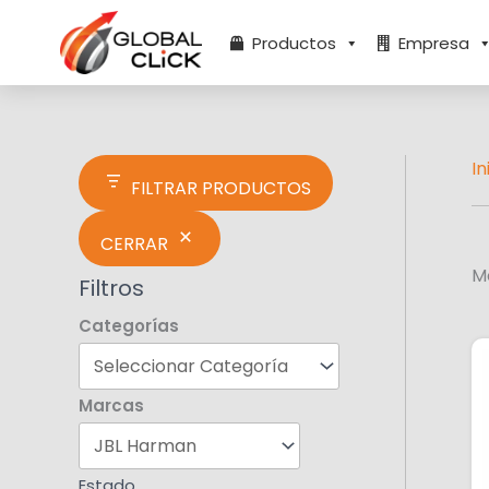
Ir
E
al
s
Productos
Empresa
contenido
t
a
d
o
In
FILTRAR PRODUCTOS
CERRAR
Mo
Filtros
Categorías
Marcas
Estado