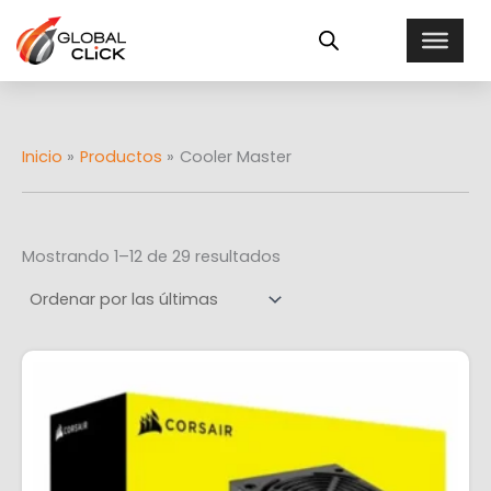
Ordenado
Ir
E
por
al
más
s
recientes
contenido
t
a
d
o
Inicio
Productos
Cooler Master
Mostrando 1–12 de 29 resultados