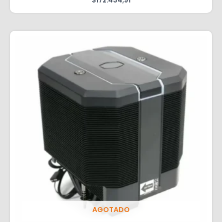
$
172.434,91
AGOTADO