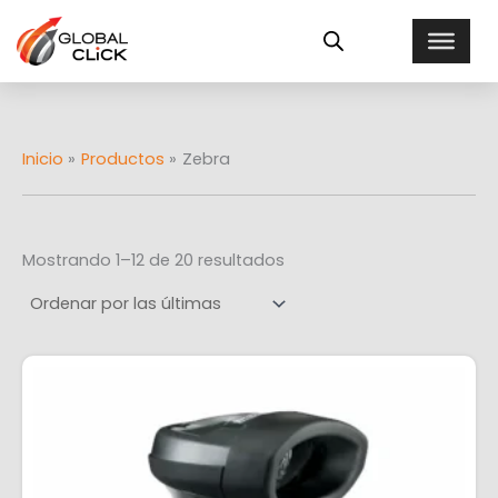
Ordenado
Ir
E
por
al
más
s
recientes
contenido
t
a
d
o
Inicio
Productos
Zebra
Mostrando 1–12 de 20 resultados