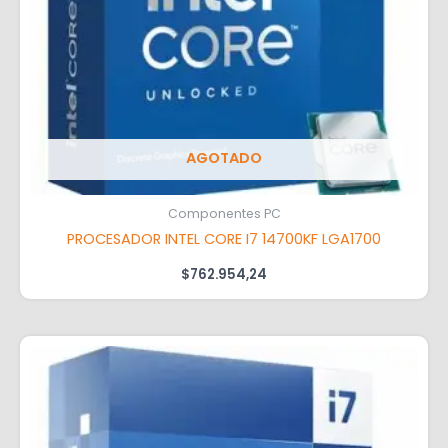
AGOTADO
Componentes PC
PROCESADOR INTEL CORE I7 14700KF LGA1700
$
762.954,24