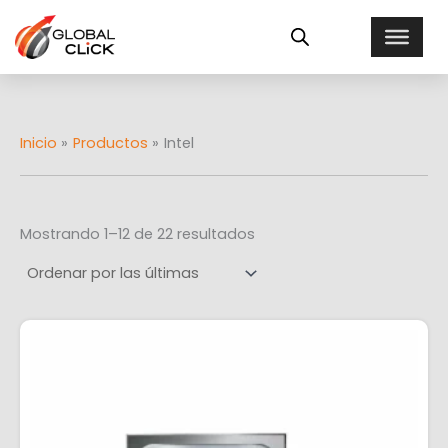
Ordenado
Ir
E
por
al
más
s
recientes
contenido
t
a
d
o
Inicio
Productos
Intel
Mostrando 1–12 de 22 resultados