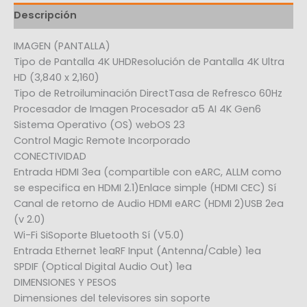
Descripción
IMAGEN (PANTALLA)
Tipo de Pantalla 4K UHDResolución de Pantalla 4K Ultra
HD (3,840 x 2,160)
Tipo de Retroiluminación DirectTasa de Refresco 60Hz
Procesador de Imagen Procesador a5 AI 4K Gen6
Sistema Operativo (OS) webOS 23
Control Magic Remote Incorporado
CONECTIVIDAD
Entrada HDMI 3ea (compartible con eARC, ALLM como
se especifica en HDMI 2.1)Enlace simple (HDMI CEC) Sí
Canal de retorno de Audio HDMI eARC (HDMI 2)USB 2ea
(v 2.0)
Wi-Fi SiSoporte Bluetooth Sí (V5.0)
Entrada Ethernet 1eaRF Input (Antenna/Cable) 1ea
SPDIF (Optical Digital Audio Out) 1ea
DIMENSIONES Y PESOS
Dimensiones del televisores sin soporte