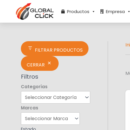
Ir
E
al
s
Productos
Empresa
contenido
t
a
d
o
In
FILTRAR PRODUCTOS
CERRAR
M
Filtros
Categorías
Marcas
Estado