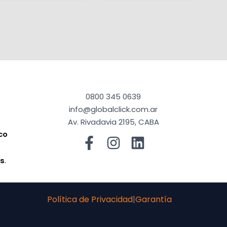
0800 345 0639
info@globalclick.com.ar
Av. Rivadavia 2195, CABA
co
a
os
.
Política de Privacidad
|
Garantía