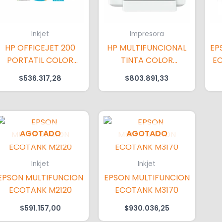
Inkjet
Impresora
HP OFFICEJET 200
HP MULTIFUNCIONAL
EP
PORTATIL COLOR
TINTA COLOR
EC
(SOLO IMPRESION)
OFFICEJET 9730
$
536.317,28
$
803.891,33
AGOTADO
AGOTADO
Inkjet
Inkjet
EPSON MULTIFUNCION
EPSON MULTIFUNCION
ECOTANK M2120
ECOTANK M3170
$
591.157,00
$
930.036,25