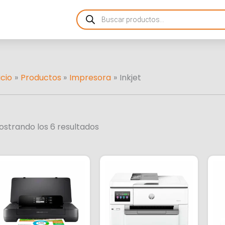
Ordenado
Products
por
search
más
recientes
icio
Productos
Impresora
Inkjet
ostrando los 6 resultados