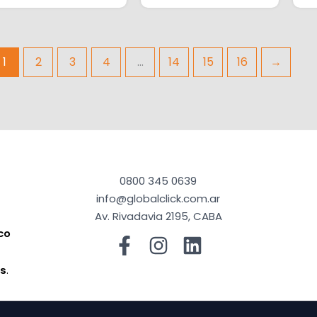
1
2
3
4
…
14
15
16
→
0800 345 0639
info@globalclick.com.ar
Av. Rivadavia 2195, CABA
co
a
os
.