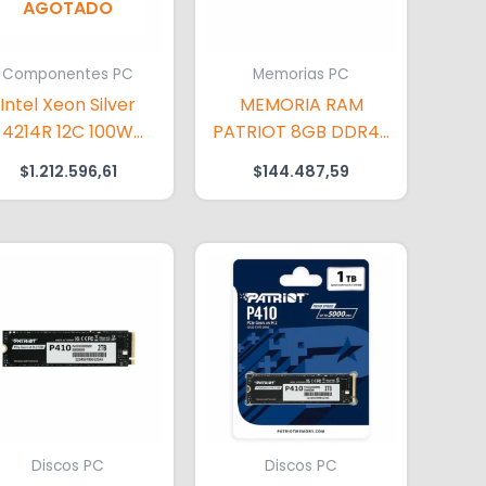
AGOTADO
Componentes PC
Memorias PC
Intel Xeon Silver
MEMORIA RAM
4214R 12C 100W
PATRIOT 8GB DDR4-
2.4GHz Processor
3200 PC
$
1.212.596,61
$
144.487,59
Discos PC
Discos PC