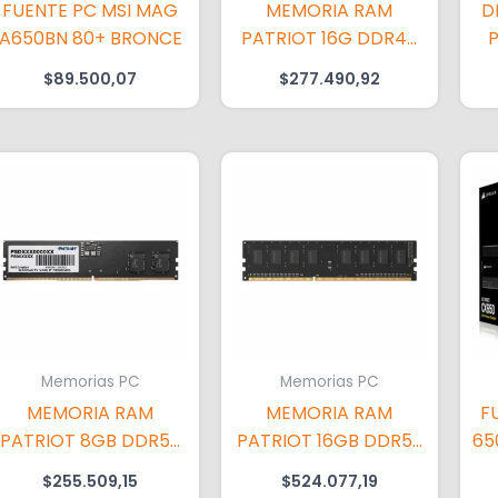
FUENTE PC MSI MAG
MEMORIA RAM
D
A650BN 80+ BRONCE
PATRIOT 16G DDR4-
P
3200 PC
$
89.500,07
$
277.490,92
Memorias PC
Memorias PC
MEMORIA RAM
MEMORIA RAM
F
PATRIOT 8GB DDR5-
PATRIOT 16GB DDR5-
65
5600 PC
5600 NOTE
$
255.509,15
$
524.077,19