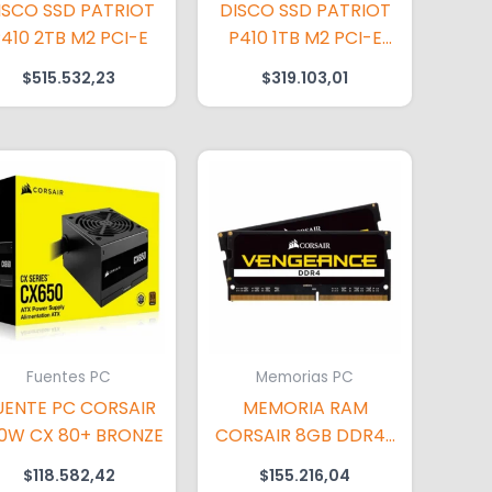
ISCO SSD PATRIOT
DISCO SSD PATRIOT
410 2TB M2 PCI-E
P410 1TB M2 PCI-E
GEN4
$
515.532,23
$
319.103,01
Fuentes PC
Memorias PC
UENTE PC CORSAIR
MEMORIA RAM
0W CX 80+ BRONZE
CORSAIR 8GB DDR4-
3200 SODIM
$
118.582,42
$
155.216,04
NOTEBOOK