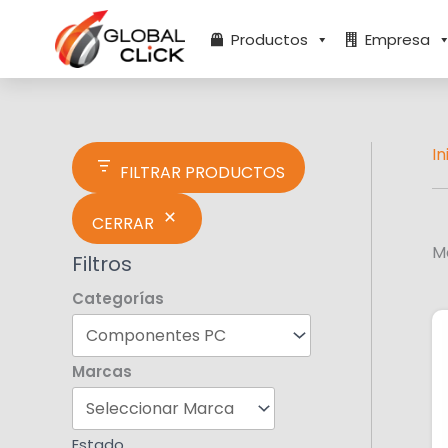
Ir
E
al
s
Productos
Empresa
contenido
t
a
d
o
In
FILTRAR PRODUCTOS
CERRAR
M
Filtros
Categorías
Marcas
Estado