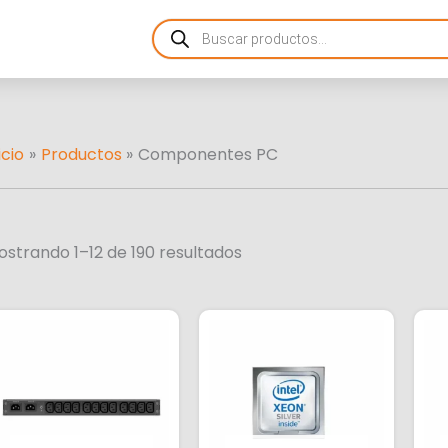
Ordenado
Products
por
search
más
recientes
icio
Productos
Componentes PC
ostrando 1–12 de 190 resultados