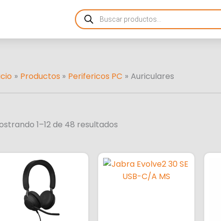
Ordenado
Products
por
search
más
recientes
icio
Productos
Perifericos PC
Auriculares
ostrando 1–12 de 48 resultados