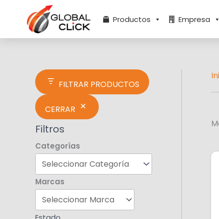
Ir
E
al
s
Productos
Empresa
contenido
t
a
d
o
In
FILTRAR PRODUCTOS
CERRAR
M
Filtros
Categorías
Marcas
Estado