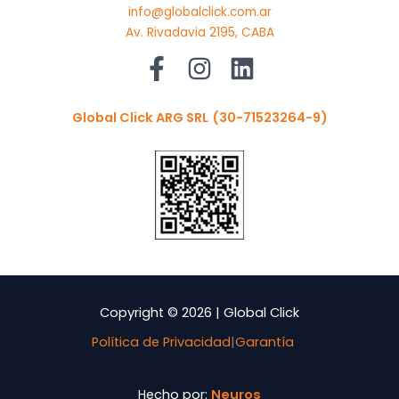
info@globalclick.com.ar
Av. Rivadavia 2195, CABA
Global Click ARG SRL
(30-71523264-9)
Copyright © 2026 | Global Click
Política de Privacidad
|
Garantía
Hecho por:
Neuros