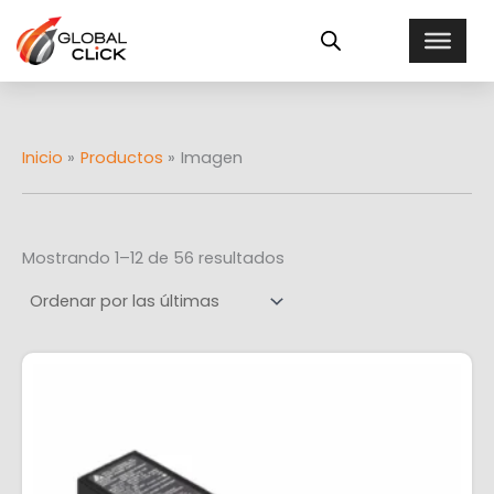
Ordenado
Ir
E
por
al
más
s
recientes
contenido
t
a
d
o
Inicio
Productos
Imagen
Mostrando 1–12 de 56 resultados