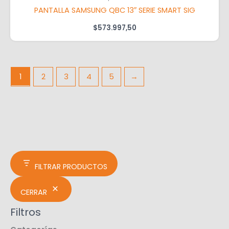
PANTALLA SAMSUNG QBC 13″ SERIE SMART SIG
$
573.997,50
1
2
3
4
5
→
FILTRAR PRODUCTOS
CERRAR
Filtros