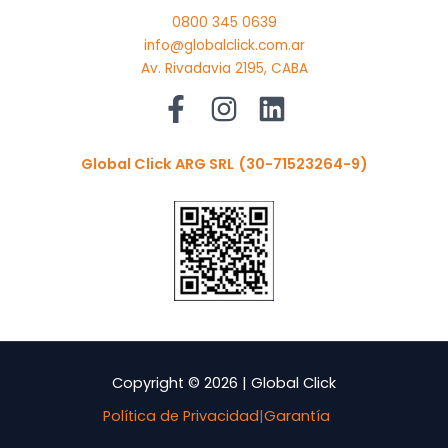
0800 345 0639
info@globalclick.com.ar
Av. Rivadavia 2195, CABA
Global Click ARG SRL
(30-71523264-9)
Copyright © 2026 | Global Click
Política de Privacidad
|
Garantía