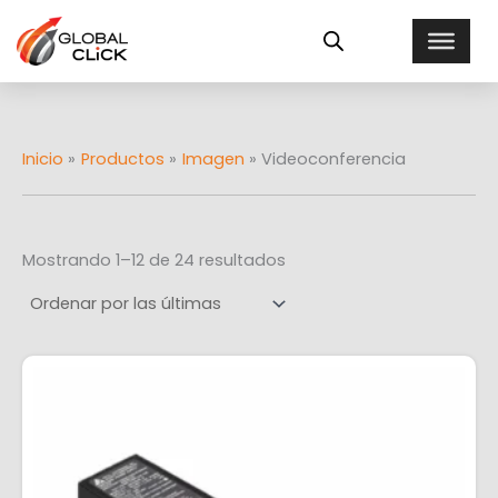
Ordenado
Ir
E
por
al
más
s
recientes
contenido
t
a
d
o
Inicio
Productos
Imagen
Videoconferencia
Mostrando 1–12 de 24 resultados