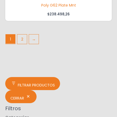
Poly G62 Plate Mnt
$
238.498,26
1
2
→
FILTRAR PRODUCTOS
CERRAR
Filtros