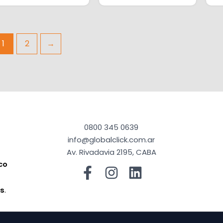
V
1
2
→
0800 345 0639
info@globalclick.com.ar
Av. Rivadavia 2195, CABA
co
a
os
.