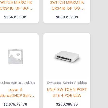
SWITCH MIKROTIK
SWITCH MIKROTIK
CRS418-8P-8G-
CRS418-8P-8G-
S+5AXQ2AXQ-RM
2S+RM CF
$
986.869,98
$
860.857,99
itches Administrables
Switches Administrables
Layer 3
UNIFI SWITCH 8 PORT
aturesDHCP Server
LITE 4 POE 52W
Local Networks)?
$
2.675.791,76
$
250.365,38
HCP Relay?Inter-