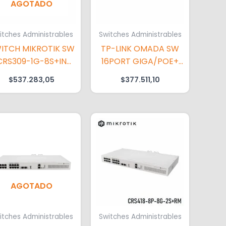
AGOTADO
itches Administrables
Switches Administrables
ITCH MIKROTIK SW
TP-LINK OMADA SW
CRS309-1G-8S+IN
16PORT GIGA/POE+
S/FTE
2SFP
$
537.283,05
$
377.511,10
AGOTADO
itches Administrables
Switches Administrables