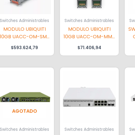
Switches Administrables
Switches Administrables
Sw
MODULO UBIQUITI
MODULO UBIQUITI
SW
10GB UACC-OM-SM-
10GB UACC-OM-MM-
10G-S-2
10G-D
$
593.624,79
$
71.406,94
AGOTADO
Switches Administrables
Switches Administrables
Sw