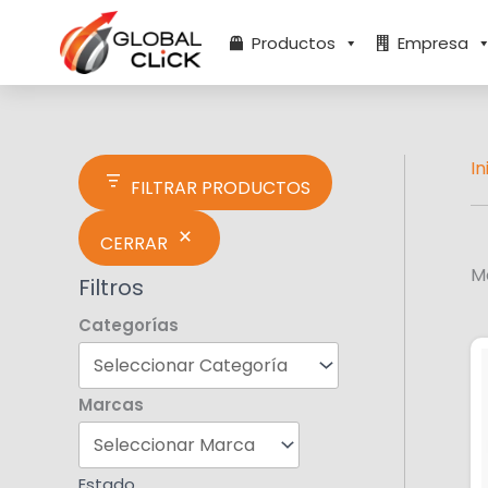
Ir
E
al
s
Productos
Empresa
contenido
t
a
d
o
In
FILTRAR PRODUCTOS
CERRAR
M
Filtros
Categorías
Marcas
Estado