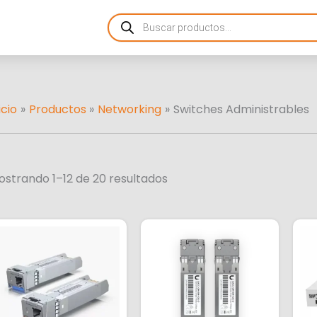
Ordenado
Products
por
search
más
recientes
icio
Productos
Networking
Switches Administrables
ostrando 1–12 de 20 resultados