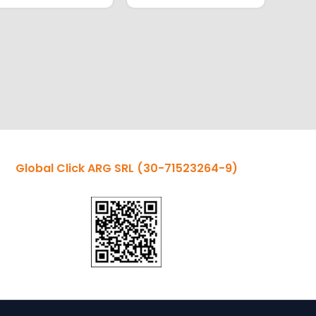
LAN Routing (Local
Networks)?Static
Routing (Local
Networks)?
Global Click ARG SRL
(30-71523264-9)