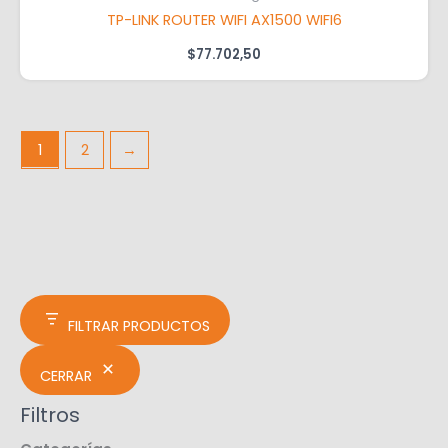
TP-LINK ROUTER WIFI AX1500 WIFI6
$
77.702,50
1
2
→
FILTRAR PRODUCTOS
CERRAR
Filtros