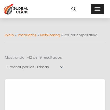
Ordenado
Ir
E
por
al
más
s
recientes
contenido
t
a
d
o
Inicio
Productos
Networking
Router corporativo
Mostrando 1–12 de 19 resultados