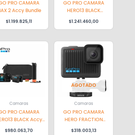
GO PRO CAMARA
GO PRO CAMARA
AX 2 Accy Bundle
HERO13 BLACK
CREATOR EDIT
$
1.199.825,11
$
1.241.460,00
AGOTADO
Camaras
Camaras
GO PRO CAMARA
GO PRO CAMARA
ERO13 BLACK Accy
HERO FRACTION
Bundle
BLACK OPEN BOX
$
980.063,70
$
318.003,13