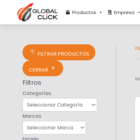
Ir
E
al
s
Productos
Empresa
contenido
t
a
d
o
In
FILTRAR PRODUCTOS
CERRAR
M
Filtros
Categorías
Marcas
Estado