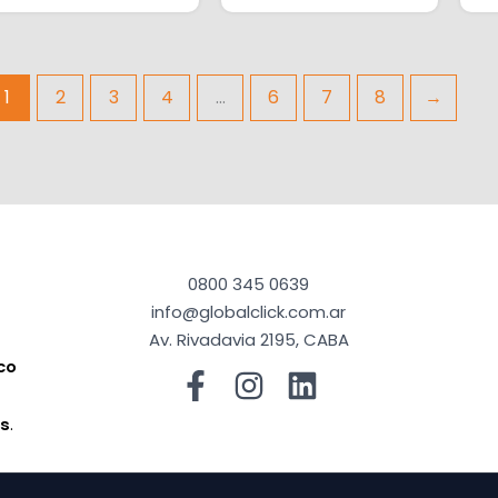
1
2
3
4
…
6
7
8
→
0800 345 0639
info@globalclick.com.ar
Av. Rivadavia 2195, CABA
co
a
os
.