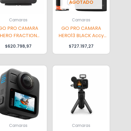
AGOTADO
Camaras
Camaras
GO PRO CAMARA
GO PRO CAMARA
HERO FRACTION
HERO13 BLACK Accy
BLACK BUNDLE
Bundle CA
$
620.798,97
$
727.197,27
Camaras
Camaras