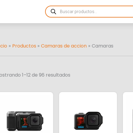
Ordenado
Products
por
search
más
recientes
icio
Productos
Camaras de accion
Camaras
ostrando 1–12 de 96 resultados