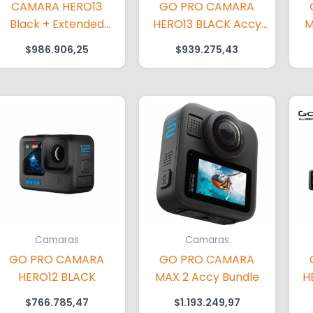
CAMARA HERO13
GO PRO CAMARA
Black + Extended
HERO13 BLACK Accy
M
Power Bundle
Bundle
$
986.906,25
$
939.275,43
Camaras
Camaras
GO PRO CAMARA
GO PRO CAMARA
HERO12 BLACK
MAX 2 Accy Bundle
H
$
766.785,47
$
1.193.249,97