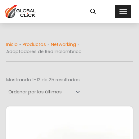
Ordenado
Ir
E
por
al
más
s
recientes
contenido
t
a
d
o
Inicio
Productos
Networking
Adaptadores de Red Inalambrico
Mostrando 1–12 de 25 resultados