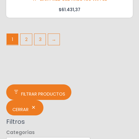
$
61.431,37
1
2
3
→
FILTRAR PRODUCTOS
CERRAR
Filtros
Categorías