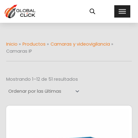
Ordenado
Ir
E
por
al
más
s
recientes
contenido
t
a
d
o
Inicio
Productos
Camaras y videovigilancia
Camaras IP
Mostrando 1–12 de 51 resultados