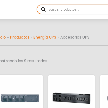
Ordenado
Products
por
search
más
recientes
icio
Productos
Energía UPS
Accesorios UPS
ostrando los 9 resultados