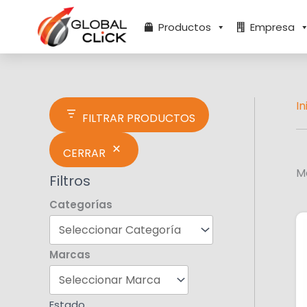
Ir
E
al
s
Productos
Empresa
contenido
t
a
d
o
In
FILTRAR PRODUCTOS
CERRAR
M
Filtros
Categorías
Marcas
Estado