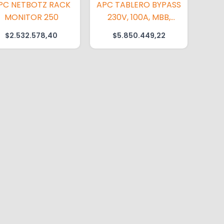
PC NETBOTZ RACK
APC TABLERO BYPASS
MONITOR 250
230V, 100A, MBB,
ENTRADA Y SALIDA
$
2.532.578,40
$
5.850.449,22
(3)H