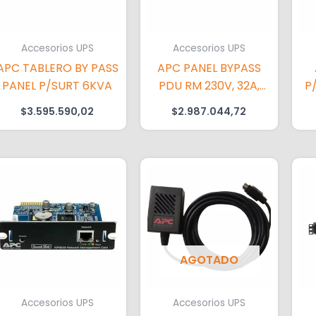
Accesorios UPS
Accesorios UPS
APC TABLERO BY PASS
APC PANEL BYPASS
PANEL P/SURT 6KVA
PDU RM 230V, 32A,
P
C19(2), C13(8)
$
3.595.590,02
$
2.987.044,72
AGOTADO
Accesorios UPS
Accesorios UPS