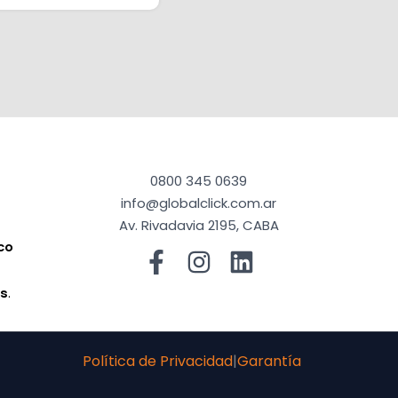
0800 345 0639
info@globalclick.com.ar
Av. Rivadavia 2195, CABA
co
a
os
.
Política de Privacidad
|
Garantía