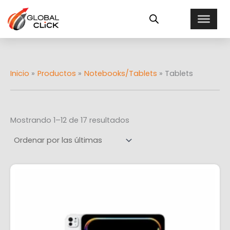
Ordenado
Ir
E
por
al
más
s
recientes
contenido
t
a
d
o
Inicio
Productos
Notebooks/Tablets
Tablets
Mostrando 1–12 de 17 resultados