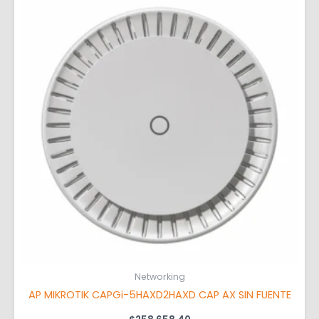
Networking
AP MIKROTIK CAPGi-5HAXD2HAXD CAP AX SIN FUENTE