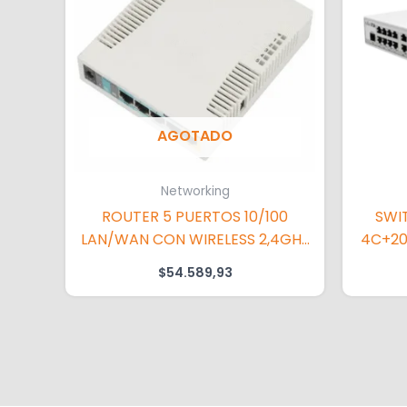
AGOTADO
Networking
ROUTER 5 PUERTOS 10/100
SWI
LAN/WAN CON WIRELESS 2,4GHZ
4C+20
SIN FUENTE DQS301-24012
PORT
$
54.589,93