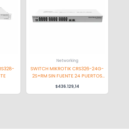
Networking
RS328-
SWITCH MIKROTIK CRS326-24G-
NTE
2S+RM SIN FUENTE 24 PUERTOS
GIGA + 2SFP 1GB PARA RACK
$
436.129,14