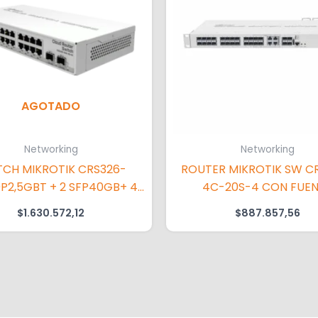
AGOTADO
Networking
Networking
TCH MIKROTIK CRS326-
ROUTER MIKROTIK SW C
P2,5GBT + 2 SFP40GB+ 4
4C-20S-4 CON FUE
 2,5GB 2 ETHERT 2 SFP
$
1.630.572,12
$
887.857,56