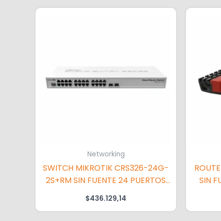
Networking
SWITCH MIKROTIK CRS326-24G-
ROUTE
2S+RM SIN FUENTE 24 PUERTOS
SIN F
GIGA + 2SFP 1GB PARA RACK
$
436.129,14