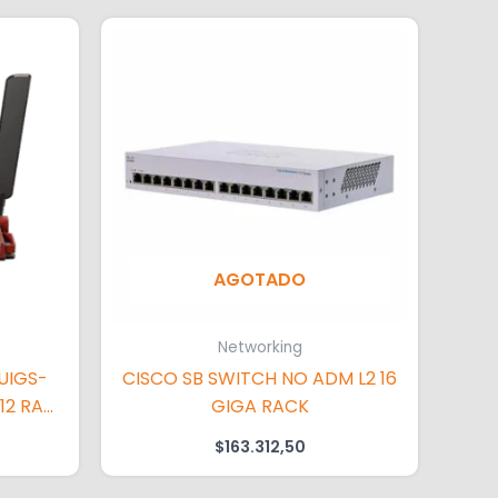
AGOTADO
Networking
UIGS-
CISCO SB SWITCH NO ADM L2 16
12 RAM
GIGA RACK
$
163.312,50