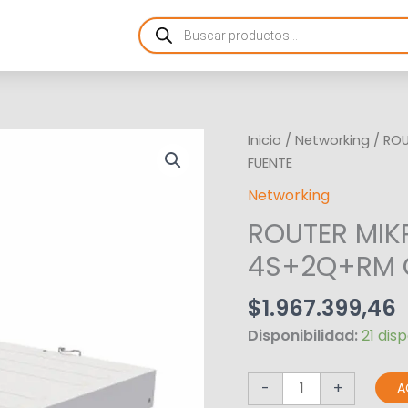
Products
search
ROUTER
Inicio
/
Networking
/ RO
MIKROTIK
FUENTE
SW
Networking
CRS354-
ROUTER MIK
48P-
4S+2Q+RM
4S+2Q+RM 
CON
FUENTE
$
1.967.399,46
cantidad
Disponibilidad:
21 dis
-
+
A