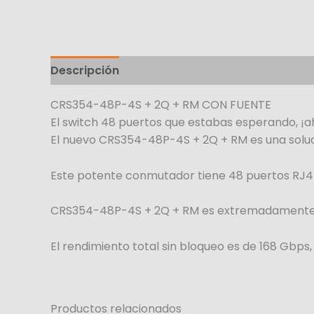
Descripción
CRS354-48P-4S + 2Q + RM CON FUENTE
El switch 48 puertos que estabas esperando, ¡
El nuevo CRS354-48P-4S + 2Q + RM es una soluci
Este potente conmutador tiene 48 puertos RJ45
CRS354-48P-4S + 2Q + RM es extremadamente fu
El rendimiento total sin bloqueo es de 168 Gbp
Productos relacionados