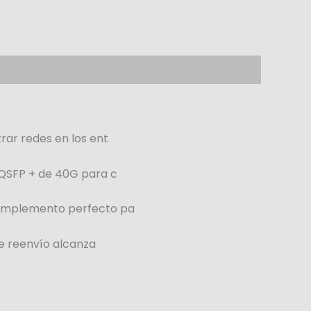
rar redes en los ent
 QSFP + de 40G para c
complemento perfecto pa
de reenvío alcanza