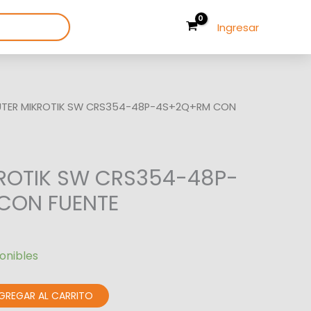
Ingresar
UTER MIKROTIK SW CRS354-48P-4S+2Q+RM CON
ROTIK SW CRS354-48P-
CON FUENTE
ponibles
GREGAR AL CARRITO