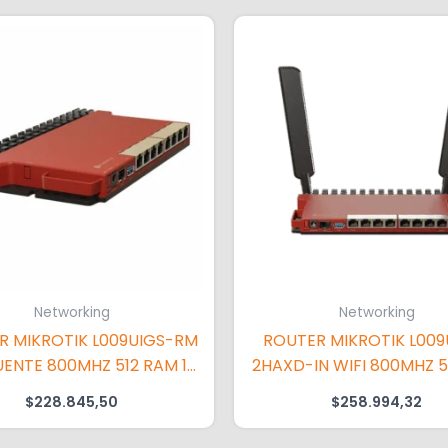
Networking
Networking
R MIKROTIK L009UIGS-RM
ROUTER MIKROTIK L009
UENTE 800MHZ 512 RAM 1
2HAXD-IN WIFI 800MHZ 5
PUERTO SFP 2.5 GB
SIN FUENTE
$
228.845,50
$
258.994,32