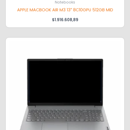
Notebooks
APPLE MACBOOK AIR M3 13″ 8C10GPU 512GB MID
$
1.916.608,89