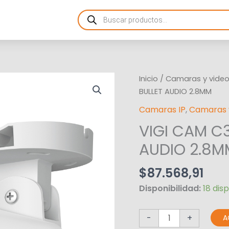
Products
search
VIGI
Inicio
/
Camaras y videov
CAM
BULLET AUDIO 2.8MM
C340
Camaras IP
,
Camaras y
4MP
VIGI CAM C
OUT
BULLET
AUDIO 2.8M
AUDIO
2.8MM
$
87.568,91
cantidad
Disponibilidad:
18 dis
-
+
A