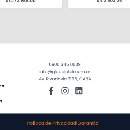
$
1.472.988,00
$
412.603,26
0800 345 0639
info@globalclick.com.ar
Av. Rivadavia 2195, CABA
co
a
os
.
Política de Privacidad
|
Garantía