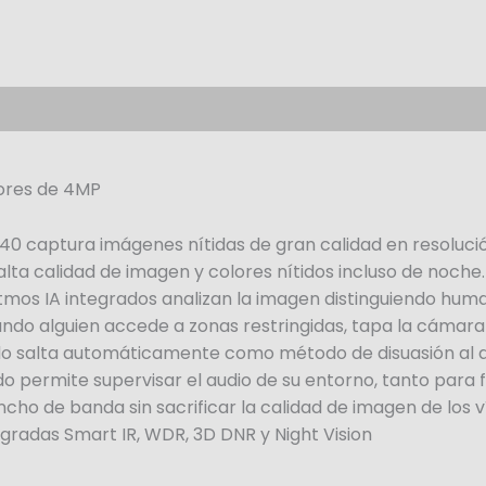
iores de 4MP
340 captura imágenes nítidas de gran calidad en resoluci
alta calidad de imagen y colores nítidos incluso de noche.
itmos IA integrados analizan la imagen distinguiendo hum
ando alguien accede a zonas restringidas, tapa la cámara
onido salta automáticamente como método de disuasión al
o permite supervisar el audio de su entorno, tanto para 
ho de banda sin sacrificar la calidad de imagen de los v
egradas Smart IR, WDR, 3D DNR y Night Vision