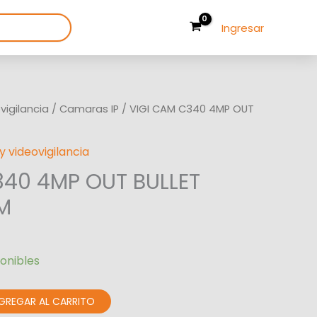
Ingresar
igilancia
/
Camaras IP
/ VIGI CAM C340 4MP OUT
 videovigilancia
340 4MP OUT BULLET
M
ponibles
GREGAR AL CARRITO