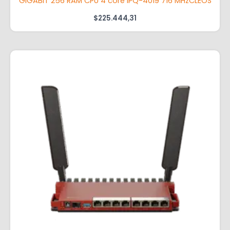
GIGABIT 256 RAM CPU 4 core IPQ-4019 716 MHzCLEOS
$
225.444,31