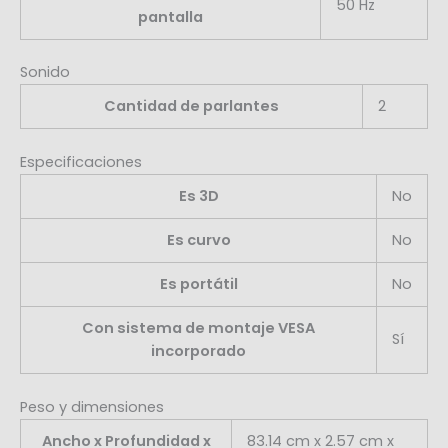
50 Hz
pantalla
Sonido
Cantidad de parlantes
2
Especificaciones
Es 3D
No
Es curvo
No
Es portátil
No
Con sistema de montaje VESA
Sí
incorporado
Peso y dimensiones
Ancho x Profundidad x
83.14 cm x 2.57 cm x