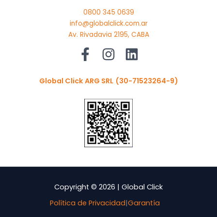
0800 345 0639
info@globalclick.com.ar
Av. Rivadavia 2195, CABA
Global Click ARG SRL
(30-71523264-9)
Copyright © 2026 | Global Click
Política de Privacidad
|
Garantía