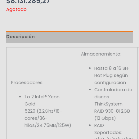
$
8.131.285,27
Agotado
Descripción
Almacenamiento:
Hasta 8 a 16 SFF
Hot Plug según
Procesadores:​
configuración
​Controladora de
1 o 2 Intel® Xeon ​
discos
Gold
ThinkSystem
5220 (2.2Ghz/18-
RAID 930-8i 2GB
cores/36-
(12 Gbps)
hilos/24.75MB/125W)
RAID
Soportados: