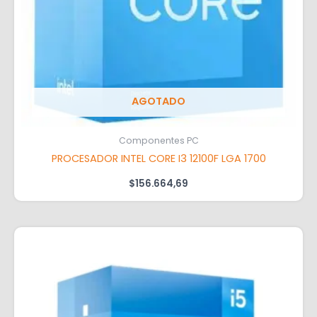
AGOTADO
Componentes PC
PROCESADOR INTEL CORE I3 12100F LGA 1700
$
156.664,69