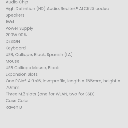
Audio Chip
High Definition (HD) Audio, Realtek® ALC623 codec
Speakers
1Wx1
Power Supply
200W 90%
DESIGN
Keyboard
USB, Calliope, Black, Spanish (LA)
Mouse
USB Calliope Mouse, Black
Expansion Slots
One PCIe® 4.0 x16, low-profile, length = 155mm, height =
70mm
Three M.2 slots (one for WLAN, two for SSD)
Case Color
Raven B