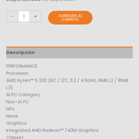
AGREGAR AL
-
+
CARRITO
Descripción
PERFORMANCE
Processor
AMD Ryzen™ 5 220 (6C / 12T, 3.2 / 4.9GHz, 6MB L2 / 16MB
L3)
AI PC Category
Non-AI PC
NPU
None
Graphics
Integrated AMD Radeon™ 740M Graphics
Chipset