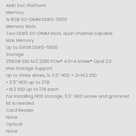
AMD SoC Platform
Memory
1x 8GB SO-DIMM DDR5-5600
Memory Slots
Two DDR5 SO-DIMM slots, dual-channel capable
Max Memory
Up to 64GB DDR5-5600
Storage
256GB SSD M.2 2280 PCIe® 4.0×4 NVMe® Opal 2.0
Max Storage Support
Up to three drives, 1x 3.5″ HDD + 2x M.2 SSD
• 3.5″ HDD up to 2TB
• M.2 SSD up to 1TB each
For installing HDD storage, 3.5” HDD screw and grommet
kit is needed.
Card Reader
None
Optical
None