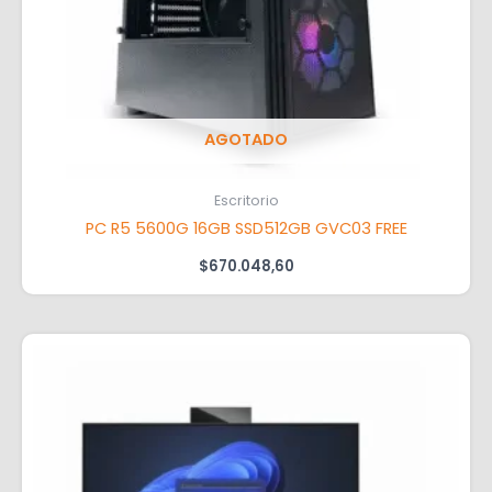
AGOTADO
Escritorio
PC R5 5600G 16GB SSD512GB GVC03 FREE
$
670.048,60