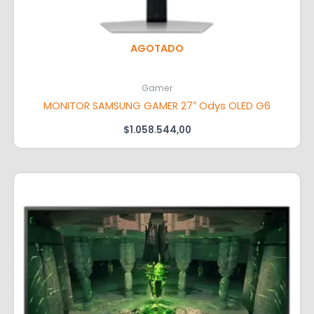
AGOTADO
Gamer
MONITOR SAMSUNG GAMER 27″ Odys OLED G6
$
1.058.544,00