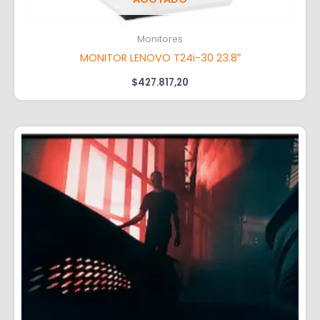
Monitores
MONITOR LENOVO T24i-30 23.8″
$
427.817,20