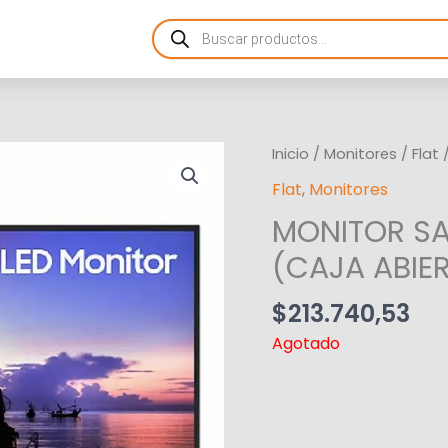
Products
search
Inicio
/
Monitores
/
Flat
/
Flat
,
Monitores
MONITOR SA
(CAJA ABIE
$
213.740,53
Agotado