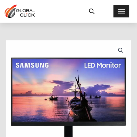
Ir
al
contenido