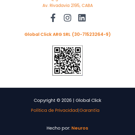
Av. Rivadavia 2195, CABA
Global Click ARG SRL
(30-71523264-9)
Copyright © 2026 | Global Click
Política de Privacidad
|
Garantía
Hecho por:
Neuros