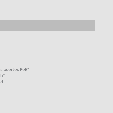
os puertos PoE*
do*
ad