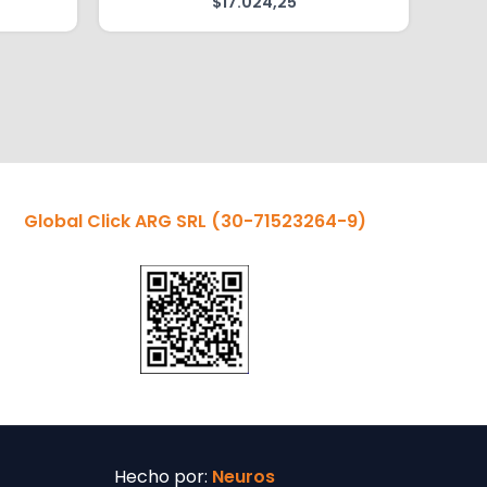
$
17.024,25
Global Click ARG SRL
(30-71523264-9)
Hecho por:
Neuros