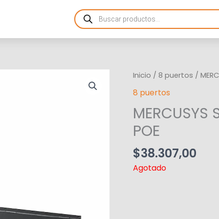
Products
search
Inicio
/
8 puertos
/ MERC
8 puertos
MERCUSYS S
POE
$
38.307,00
Agotado