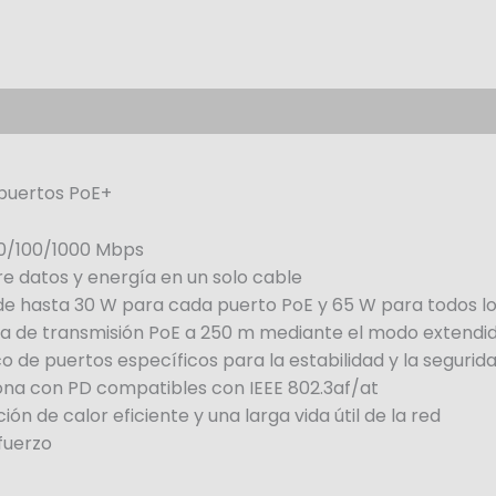
 puertos PoE+
10/100/1000 Mbps
re datos y energía en un solo cable
de hasta 30 W para cada puerto PoE y 65 W para todos l
ia de transmisión PoE a 250 m mediante el modo extendi
ico de puertos específicos para la estabilidad y la segurid
ona con PD compatibles con IEEE 802.3af/at
n de calor eficiente y una larga vida útil de la red
sfuerzo