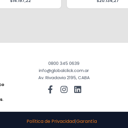
$
14.197,22
$
20.134,27
0800 345 0639
info@globalclick.com.ar
Av. Rivadavia 2195, CABA
co
a
os
.
Política de Privacidad
|
Garantía