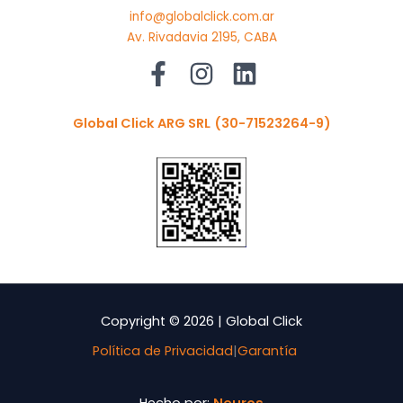
info@globalclick.com.ar
Av. Rivadavia 2195, CABA
Global Click ARG SRL
(30-71523264-9)
Copyright © 2026 | Global Click
Política de Privacidad
|
Garantía