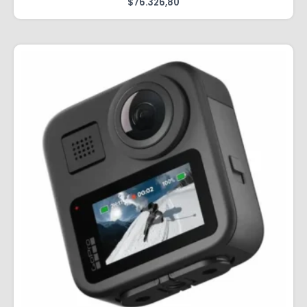
$
76.326,80