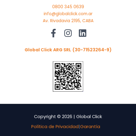
0800 345 0639
info@globalclick.com.ar
Av. Rivadavia 2195, CABA
Global Click ARG SRL
(30-71523264-9)
Copyright © 2026 | Global Click
Política de Privacidad
|
Garantía