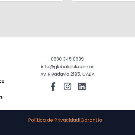
0800 345 0639
info@globalclick.com.ar
Av. Rivadavia 2195, CABA
co
a
os
.
Política de Privacidad
|
Garantía