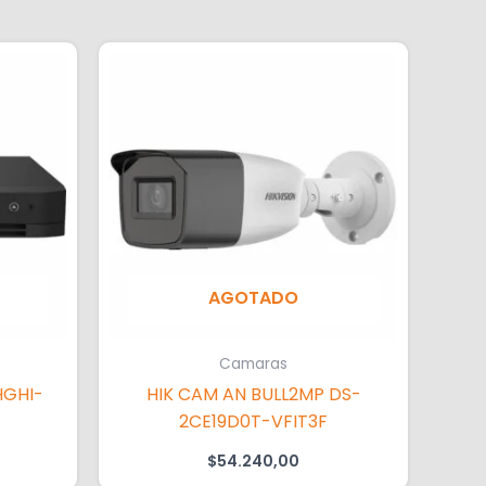
AGOTADO
Camaras
HGHI-
HIK CAM AN BULL2MP DS-
2CE19D0T-VFIT3F
$
54.240,00