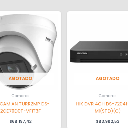
AGOTADO
AGOTADO
Camaras
Camaras
 CAM AN TURR2MP DS-
HIK DVR 4CH DS-7204
2CE79D0T-VFIT3F
M1(STD)(C)
$
68.197,42
$
83.982,53