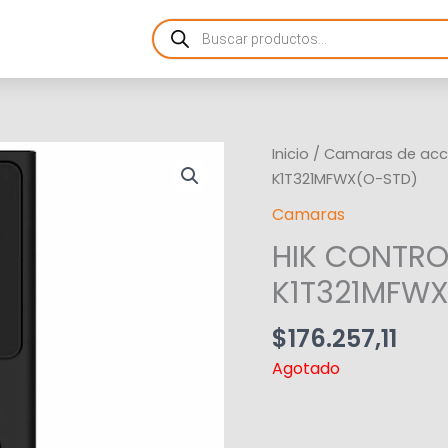
Products
search
Inicio
/
Camaras de acc
K1T321MFWX(O-STD)
Camaras
HIK CONTRO
K1T321MFWX
$
176.257,11
Agotado