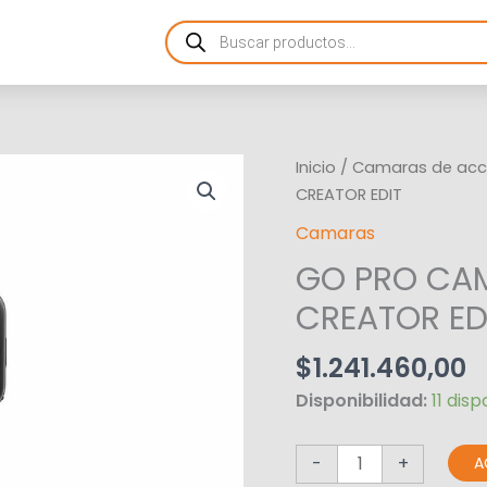
Products
search
GO
Inicio
/
Camaras de acc
PRO
CREATOR EDIT
CAMARA
Camaras
HERO13
GO PRO CA
BLACK
CREATOR
CREATOR ED
EDIT
cantidad
$
1.241.460,00
Disponibilidad:
11 disp
-
+
A