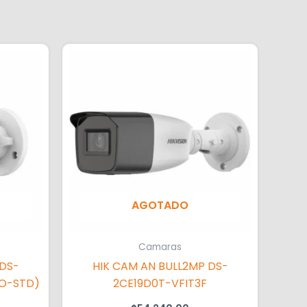
AGOTADO
Camaras
 DS-
HIK CAM AN BULL2MP DS-
(O-STD)
2CE19D0T-VFIT3F