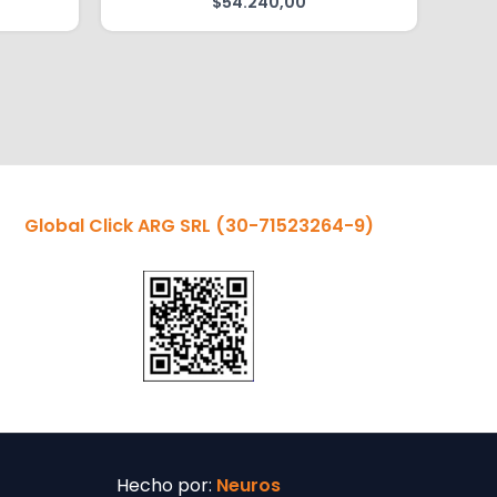
$
54.240,00
Global Click ARG SRL
(30-71523264-9)
Hecho por:
Neuros