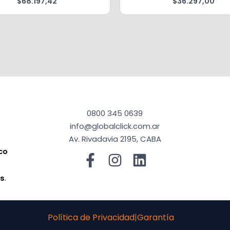
$
68.197,42
$
36.297,00
0800 345 0639
info@globalclick.com.ar
Av. Rivadavia 2195, CABA
co
a
os
.
Política de Privacidad
|
Garantía