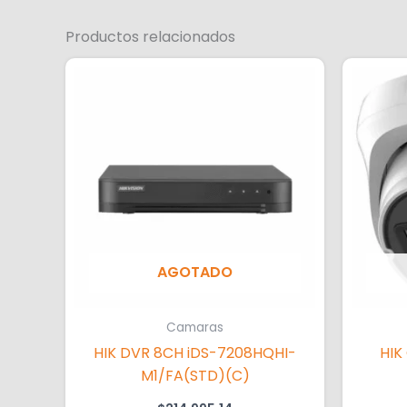
Productos relacionados
AGOTADO
Camaras
HIK DVR 8CH iDS-7208HQHI-
HIK
M1/FA(STD)(C)