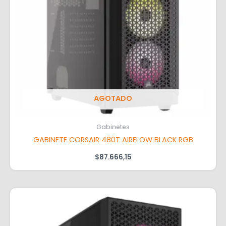
AGOTADO
Gabinetes
GABINETE CORSAIR 480T AIRFLOW BLACK RGB
$
87.666,15