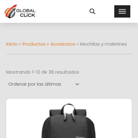
Ordenado
Ir
E
por
al
más
s
recientes
contenido
t
a
d
o
Inicio
Productos
Accesorios
Mochilas y maletines
Mostrando 1–12 de 36 resultados