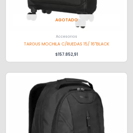
AGOTADO
Accesorios
TARGUS MOCHILA C/RUEDAS 15/ 16″BLACK
$
157.852,91