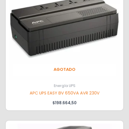
AGOTADO
Energía UPS
APC UPS EASY BV 650VA AVR 230V
$
198.664,50