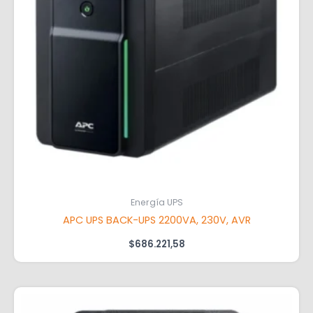
Energía UPS
APC UPS BACK-UPS 2200VA, 230V, AVR
$
686.221,58