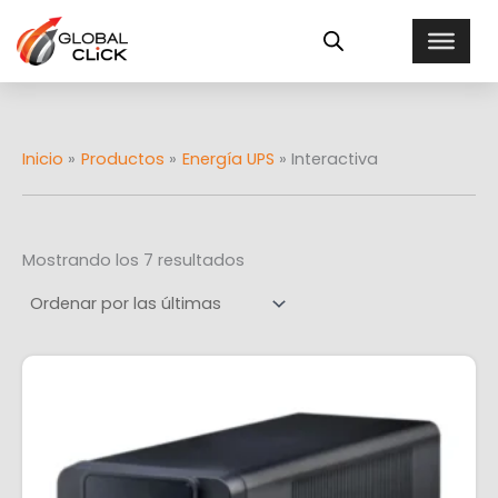
Ordenado
Ir
E
por
al
más
s
recientes
contenido
t
a
d
o
Inicio
Productos
Energía UPS
Interactiva
Mostrando los 7 resultados