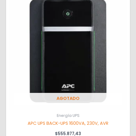
AGOTADO
Energía UPS
APC UPS BACK-UPS 1600VA, 230V, AVR
$
555.877,43