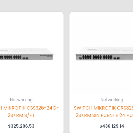
Networking
Networking
H MIKROTIK CSS326-24G-
SWITCH MIKROTIK CRS32
2S+RM S/FT
2S+RM SIN FUENTE 24 P
GIGA + 2SFP 1GB PARA
$
325.296,53
$
436.129,14