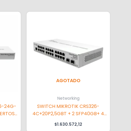
AGOTADO
Networking
6-24G-
SWITCH MIKROTIK CRS326-
UERTOS
4C+20P2,5GBT + 2 SFP40GB+ 4
 RACK
PORT 2,5GB 2 ETHERT 2 SFP
$
1.630.572,12