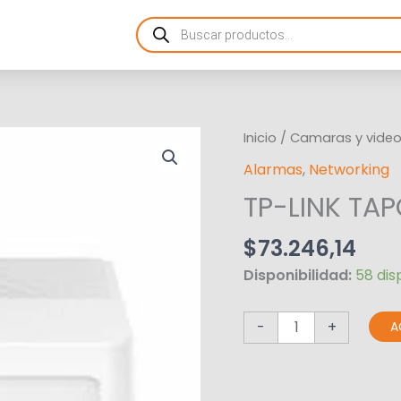
Products
search
TP-
Inicio
/
Camaras y videov
LINK
Alarmas
,
Networking
TAPO
TP-LINK TA
SMART
HUB
$
73.246,14
cantidad
Disponibilidad:
58 dis
-
+
A