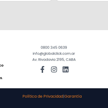
0800 345 0639
info@globalclick.com.ar
Av. Rivadavia 2195, CABA
co
a
os
.
Política de Privacidad
|
Garantía