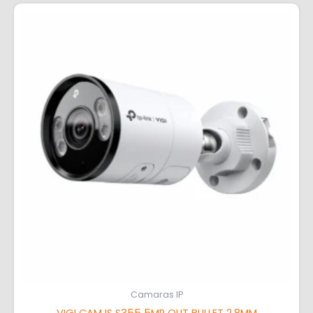
Camaras IP
VIGI CAM IS S355 5MP OUT BULLET 2.8MM