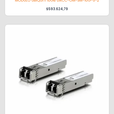
MODULO UBIQUITI 10GB UACC-OM-SM-10G-S-2
$
593.624,79