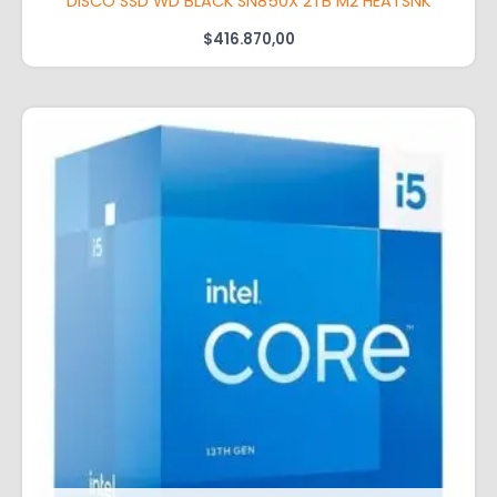
DISCO SSD WD BLACK SN850X 2TB M2 HEATSNK
$
416.870,00