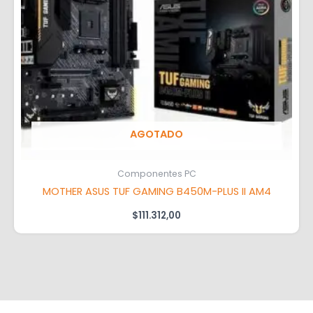
AGOTADO
Componentes PC
MOTHER ASUS TUF GAMING B450M-PLUS II AM4
$
111.312,00