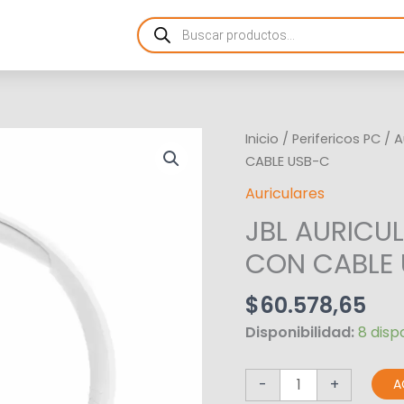
Products
search
JBL
Inicio
/
Perifericos PC
/
A
AURICULAR
CABLE USB-C
T520C
Auriculares
ON
JBL AURICU
EAR
WHITE
CON CABLE
CON
CABLE
$
60.578,65
USB-
Disponibilidad:
8 disp
C
cantidad
-
+
A