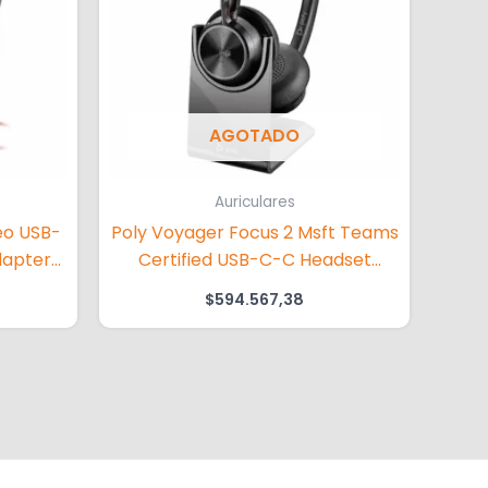
AGOTADO
Auriculares
eo USB-
Poly Voyager Focus 2 Msft Teams
dapter
Certified USB-C-C Headset
+USB-C/A Adapter +Charging
$
594.567,38
Stand No localization